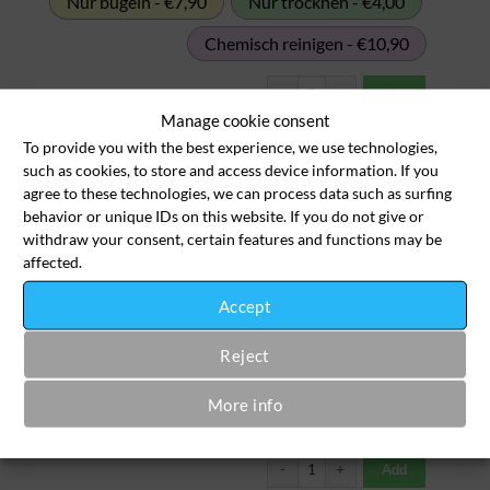
Nur bügeln - €7,90
Nur trocknen - €4,00
Chemisch reinigen - €10,90
Gardinen (Übergardinen) schwer p
Add
Manage cookie consent
To provide you with the best experience, we use technologies,
Kilowäsche 1-49kg
such as cookies, to store and access device information. If you
agree to these technologies, we can process data such as surfing
behavior or unique IDs on this website. If you do not give or
withdraw your consent, certain features and functions may be
affected.
Waschen, trocknen, legen - €3,99
Accept
Waschen, trocknen und bügeln - €6,99
Reject
Nur bügeln - €4,99
Nur trocknen - €2,00
More info
Chemisch reinigen - €7,99
Kilowäsche 1-49kg Menge
Add