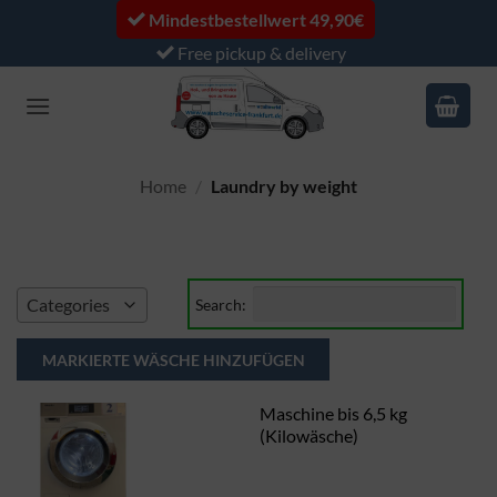
Skip
Mindestbestellwert 49,90€
to
Free pickup & delivery
content
Home
/
Laundry by weight
Categories
Search:
Maschine bis 6,5 kg
(Kilowäsche)