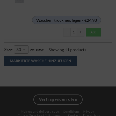
Waschen, trocknen, legen - €24,90
Teppichreinigung pro m², Standard
Add
Show
per page
30
Showing 11 products
Vertrag widerrufen
Pick-up and delivery costs
Conditions
Privacy
Cookie Directive (EU)
Imprint
Contact
Driver App