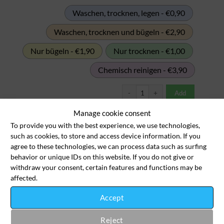
Waschen, trocknen, legen - €0,90
Waschen, trocknen und bügeln - €2,90
Nur bügeln - €1,90
Nur trocknen - €1,00
Chemisch reinigen - €3,90
Kindermütze Menge
Add
Manage cookie consent
Kinderoverall
To provide you with the best experience, we use technologies,
such as cookies, to store and access device information. If you
agree to these technologies, we can process data such as surfing
behavior or unique IDs on this website. If you do not give or
withdraw your consent, certain features and functions may be
affected.
Waschen, trocknen, legen - €7,90
Accept
Waschen, trocknen und bügeln - €9,90
Reject
Nur bügeln - €8,90
Nur trocknen - €4,00