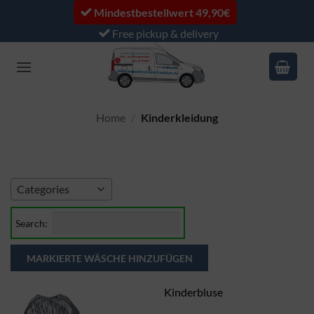
Skip
Mindestbestellwert 49,90€
to
Free pickup & delivery
content
Home
/
Kinderkleidung
Categories
Search:
Kinderbluse