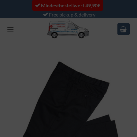
Skip
Mindestbestellwert 49,90€
to
Free pickup & delivery
content