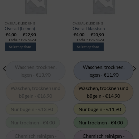
This
This
CASUAL-KLEIDUNG
CASUAL-KLEIDUNG
Overall (Leinen)
Overall klassisch
product
product
Preisspanne:
Preisspanne:
€
4,00
–
€
22,90
€
4,00
–
€
20,90
has
has
€4,00
€4,00
Enthält 19% MwSt.
Enthält 19% MwSt.
bis
bis
multiple
multiple
€22,90
€20,90
Select options
Select options
variants.
variants.
The
The
options
options
Waschen, trocknen,
Waschen, trocknen,
may
may
legen - €13,90
legen - €11,90
be
be
chosen
chosen
Waschen, trocknen und
Waschen, trocknen und
on
on
bügeln - €16,90
bügeln - €14,90
the
the
product
product
page
page
Nur bügeln - €13,90
Nur bügeln - €11,90
Nur trocknen - €4,00
Nur trocknen - €4,00
Chemisch reinigen -
Chemisch reinigen -