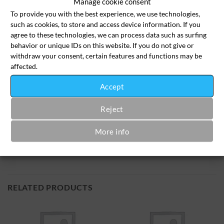
Manage cookie consent
To provide you with the best experience, we use technologies,
such as cookies, to store and access device information. If you
Hose, lang Menge
agree to these technologies, we can process data such as surfing
behavior or unique IDs on this website. If you do not give or
In den Wäschekorb
withdraw your consent, certain features and functions may be
affected.
Accept
SKU:
cas-hos-2008
Category:
Casual-Kleidung
Reject
More info
RELATED PRODUCTS