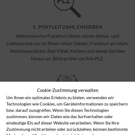
1. POSTLEITZAHL EINGEBEN
Wäscheservice Frankfurt bietet seinen Abhol- und
Lieferservice nur im Rhein-Main Gebiet, Frankfurt am Main,
Hochtaunuskreis, Bad Vilbel, Karben und etwas darüber
hinaus an. Bitte prüfen sie Ihre PLZ.
Cookie-Zustimmung verwalten
Um Ihnen ein optimales Erlebnis zu bieten, verwenden wir
Technologien wie Cookies, um Geräteinformationen zu speichern
2. ABHOLEN IHRER WÄSCHE
bzw. darauf zuzugreifen. Wenn Sie diesen Technologien
zustimmen, können wir Daten wie das Surfverhalten oder
Im Wäscheservice Shop legen Sie die Wäschestücke und
eindeutige IDs auf dieser Website verarbeiten. Wenn Sie Ihre
Textilien mit Anzahl in den Wäschekorb, die wir abholen und
Zustimmung nicht erteilen oder zurückziehen, können bestimmte
reinigen sollen und an der Kasse können Sie dann das Abhol-