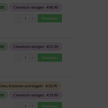
,00
Chemisch reinigen - €48,90
Decke (Daunen) ein Doppelbett Menge
Hinzufügen
,00
Chemisch reinigen - €25,90
Decke (Steppdecke) Menge
Hinzufügen
hen, trocknen und bügeln - €18,90
,00
Chemisch reinigen - €19,90
Decke normal (Wolle) bis 1,4 m Menge
Hinzufügen