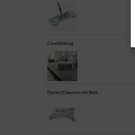
Couchbezug
Decke (Daunen) ein Bett