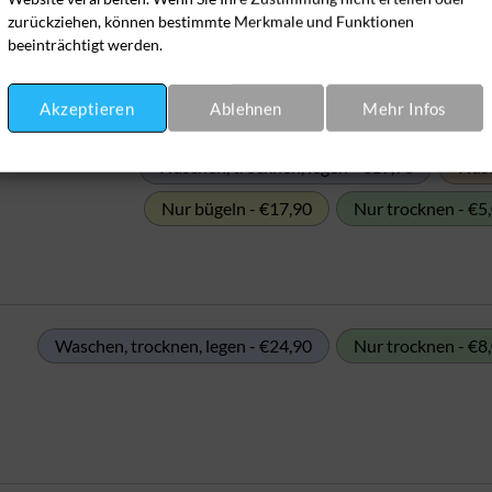
zurückziehen, können bestimmte Merkmale und Funktionen
beeinträchtigt werden.
Akzeptieren
Ablehnen
Mehr Infos
Waschen, trocknen, legen - €19,90
Wasc
Nur bügeln - €17,90
Nur trocknen - €5
Waschen, trocknen, legen - €24,90
Nur trocknen - €8