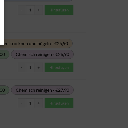
Bodenwischtuch / Wischmopp Menge
Hinzufügen
hen, trocknen und bügeln - €25,90
,00
Chemisch reinigen - €26,90
Couchbezug Menge
Hinzufügen
,00
Chemisch reinigen - €27,90
Decke (Daunen) ein Bett Menge
Hinzufügen