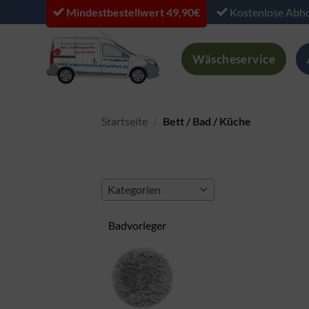
Zum
Mindestbestellwert 49,90€
Kostenlose Abho
Inhalt
springen
Wäscheservice
Startseite
/
Bett / Bad / Küche
Kategorien
Badvorleger