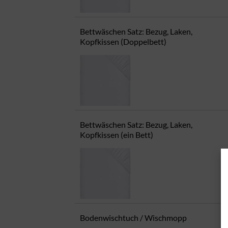
Bettwäschen Satz: Bezug, Laken,
Kopfkissen (Doppelbett)
Bettwäschen Satz: Bezug, Laken,
Kopfkissen (ein Bett)
Bodenwischtuch / Wischmopp