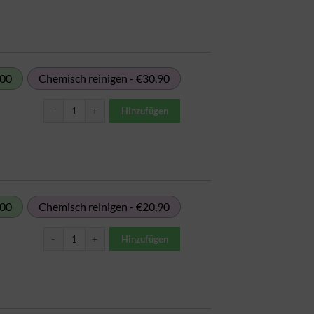
,00
Chemisch reinigen - €30,90
Bettdecke Daune / Steppdecke (bis 2m Breite) Menge
Hinzufügen
,00
Chemisch reinigen - €20,90
Bettdecke Synthetik (bis 1,4m Breite) Menge
Hinzufügen