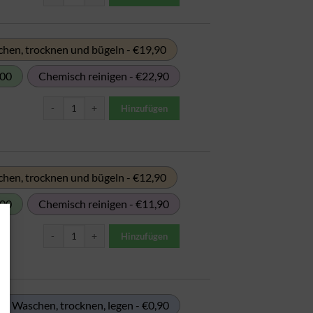
hen, trocknen und bügeln - €19,90
,00
Chemisch reinigen - €22,90
Bettwäschen Satz: Bezug, Laken, Kopfkissen (Doppelbett) Menge
Hinzufügen
hen, trocknen und bügeln - €12,90
,00
Chemisch reinigen - €11,90
Bettwäschen Satz: Bezug, Laken, Kopfkissen (ein Bett) Menge
Hinzufügen
Waschen, trocknen, legen - €0,90