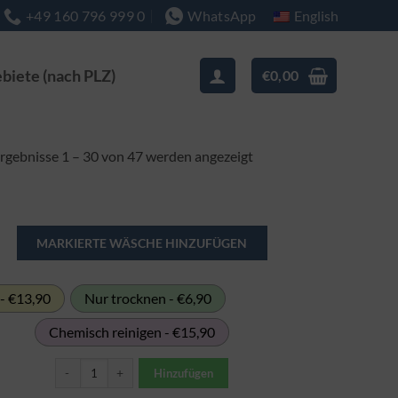
English
+49 160 796 999 0
WhatsApp
ebiete (nach PLZ)
€
0,00
Nach
rgebnisse 1 – 30 von 47 werden angezeigt
Beliebtheit
sortiert
- €13,90
Nur trocknen - €6,90
Chemisch reinigen - €15,90
Badvorleger Menge
Hinzufügen