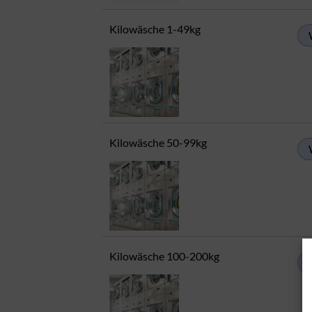
Kilowäsche 1-49kg
Kilowäsche 50-99kg
Kilowäsche 100-200kg