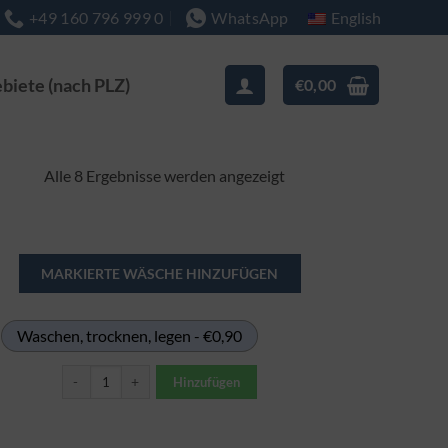
English
+49 160 796 999 0
WhatsApp
ebiete (nach PLZ)
€
0,00
Nach
Alle 8 Ergebnisse werden angezeigt
Beliebtheit
sortiert
Waschen, trocknen, legen - €0,90
Bodenwischtuch / Wischmopp Menge
Hinzufügen