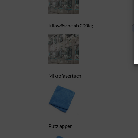
Kilowäsche ab 200kg
Mikrofasertuch
Putzlappen