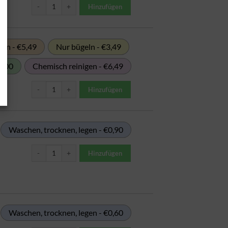
Kilowäsche 100-200kg Menge
Hinzufügen
ln - €5,49
Nur bügeln - €3,49
2,00
Chemisch reinigen - €6,49
Kilowäsche ab 200kg Menge
Hinzufügen
Waschen, trocknen, legen - €0,90
Mikrofasertuch Menge
Hinzufügen
Waschen, trocknen, legen - €0,60