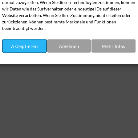
darauf zuzugreifen. Wenn Sie diesen Technologien zustimmen, können
wir Daten wie das Surfverhalten oder eindeutige IDs auf dieser
Website verarbeiten. Wenn Sie Ihre Zustimmung nicht erteilen oder
zurückziehen, können bestimmte Merkmale und Funktionen
Waschen, trocknen, legen - €2,49
Waschen, trocknen und büge
beeinträchtigt werden.
Nur trocknen - €
Akzeptieren
Ablehnen
Mehr Infos