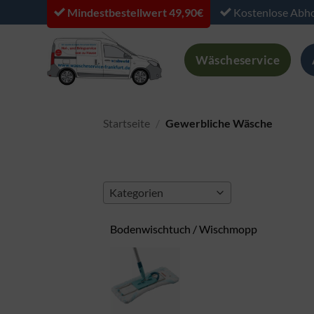
Zum
Mindestbestellwert 49,90€
Kostenlose Abho
Inhalt
springen
Wäscheservice
Startseite
/
Gewerbliche Wäsche
Kategorien
Bodenwischtuch / Wischmopp