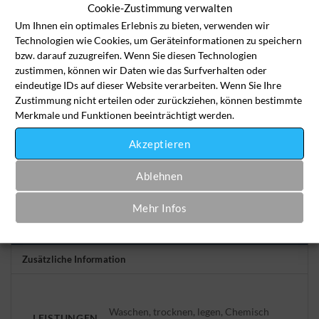
Cookie-Zustimmung verwalten
Auto (Kopfbezüge) Menge
Um Ihnen ein optimales Erlebnis zu bieten, verwenden wir
Technologien wie Cookies, um Geräteinformationen zu speichern
In den Wäschekorb
bzw. darauf zuzugreifen. Wenn Sie diesen Technologien
zustimmen, können wir Daten wie das Surfverhalten oder
eindeutige IDs auf dieser Website verarbeiten. Wenn Sie Ihre
Artikelnummer:
kfz-kob-2502
Zustimmung nicht erteilen oder zurückziehen, können bestimmte
Merkmale und Funktionen beeinträchtigt werden.
Kategorie:
Auto / KFZ
Akzeptieren
Ablehnen
Mehr Infos
Zusätzliche Information
Waschen, trocknen, legen, Chemisch
LEISTUNGEN