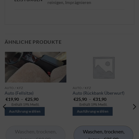
reinigen, Imprägnieren
ÄHNLICHE PRODUKTE
Dieses
Dieses
AUTO / KFZ
AUTO / KFZ
Auto (Fellsitze)
Auto (Rückbank Überwurf)
Produkt
Produkt
Preisspanne:
Preisspanne:
€
19,90
–
€
25,90
€
25,90
–
€
31,90
gibt
gibt
€19,90
€25,90
Enthält 19% MwSt.
Enthält 19% MwSt.
bis
bis
es
es
€25,90
€31,90
Ausführung wählen
Ausführung wählen
in
in
mehreren
mehreren
Varianten.
Varianten.
Waschen, trocknen,
Waschen, trocknen,
Die
Die