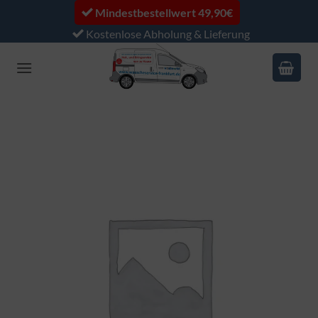
Zum
Mindestbestellwert 49,90€
Inhalt
Kostenlose Abholung & Lieferung
springen