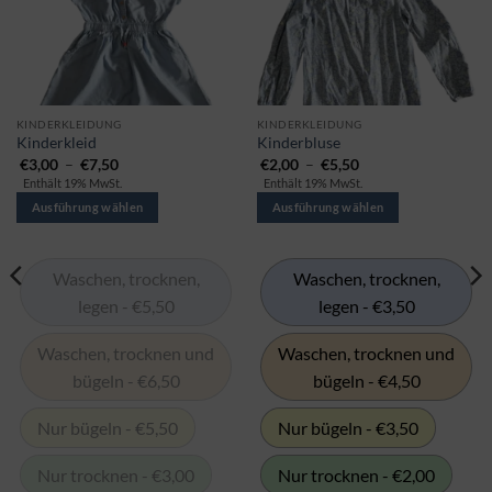
Dieses
Dieses
KINDERKLEIDUNG
KINDERKLEIDUNG
Kinderkleid
Kinderbluse
Produkt
Produkt
Preisspanne:
Preisspanne:
€
3,00
–
€
7,50
€
2,00
–
€
5,50
gibt
gibt
€3,00
€2,00
Enthält 19% MwSt.
Enthält 19% MwSt.
bis
bis
es
es
€7,50
€5,50
Ausführung wählen
Ausführung wählen
in
in
mehreren
mehreren
Varianten.
Varianten.
Waschen, trocknen,
Waschen, trocknen,
Die
Die
legen - €5,50
legen - €3,50
Optionen
Optionen
können
können
Waschen, trocknen und
Waschen, trocknen und
auf
auf
bügeln - €6,50
bügeln - €4,50
der
der
Produktseite
Produktseite
ausgewählt
ausgewählt
Nur bügeln - €5,50
Nur bügeln - €3,50
werden
werden
Nur trocknen - €3,00
Nur trocknen - €2,00