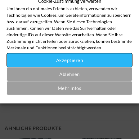
Cookie-Zustimmung verwalten
Um Ihnen ein optimales Erlebnis zu bieten, verwenden wir
Chemisch reinigen - €3,90
Technologien wie Cookies, um Geräteinformationen zu speichern
bzw. darauf zuzugreifen. Wenn Sie diesen Technologien
Kindermütze Menge
zustimmen, können wir Daten wie das Surfverhalten oder
eindeutige IDs auf dieser Website verarbeiten. Wenn Sie Ihre
Zustimmung nicht erteilen oder zurückziehen, können bestimmte
In den Wäschekorb
Merkmale und Funktionen beeinträchtigt werden.
Akzeptieren
Artikelnummer:
ki-kl-1010
Ablehnen
Kategorie:
Kinderkleidung
Mehr Infos
ÄHNLICHE PRODUKTE