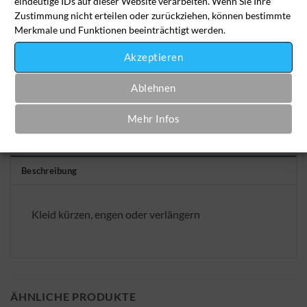
eindeutige IDs auf dieser Website verarbeiten. Wenn Sie Ihre
Artikelnummer:
aen-kle-2023
Zustimmung nicht erteilen oder zurückziehen, können bestimmte
Merkmale und Funktionen beeinträchtigt werden.
Kategorie:
Änderungsschneiderei
Akzeptieren
Ablehnen
Mehr Infos
Beschreibung
Kleid kürzen, engen oder verlängern
ÄHNLICHE PRODUKTE