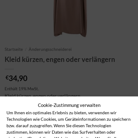
Startseite
/
Änderungsschneiderei
Kleid kürzen, engen oder verlängern
34,90
€
Enthält 19% MwSt.
Kleid kürzen, engen oder verlängern
Cookie-Zustimmung verwalten
Kleid kürzen, engen oder verlängern Menge
Um Ihnen ein optimales Erlebnis zu bieten, verwenden wir
Technologien wie Cookies, um Geräteinformationen zu speichern
bzw. darauf zuzugreifen. Wenn Sie diesen Technologien
In den Wäschekorb
zustimmen, können wir Daten wie das Surfverhalten oder