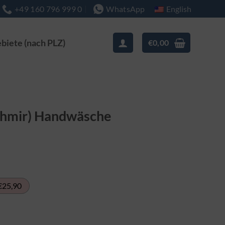
English
+49 160 796 999 0
WhatsApp
ebiete (nach PLZ)
€
0,00
schmir) Handwäsche
€25,90
sche Menge