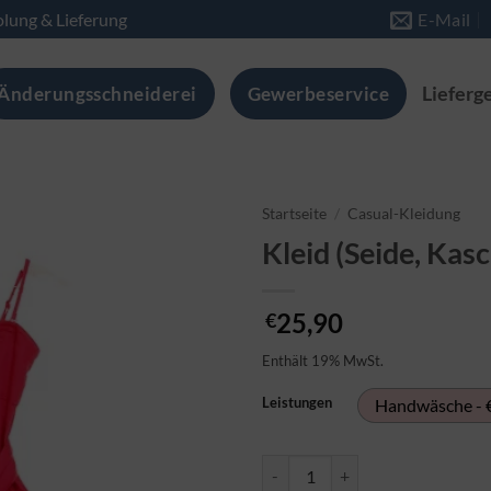
lung & Lieferung
E-Mail
Änderungsschneiderei
Gewerbeservice
Lieferg
Startseite
/
Casual-Kleidung
Kleid (Seide, Ka
25,90
€
Enthält 19% MwSt.
Leistungen
Handwäsche - 
Kleid (Seide, Kaschmir) Handwä