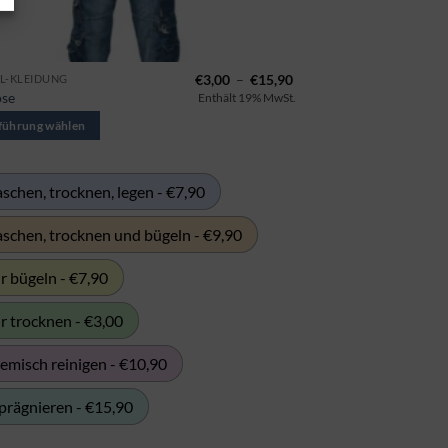
nne:
Preisspanne:
€
3,00
–
€
15,90
L-KLEIDUNG
s
€3,00
ose
Enthält 19% MwSt.
kt
bis
€15,90
führung wählen
schen, trocknen, legen - €7,90
ren
ten.
schen, trocknen und bügeln - €9,90
nen
r bügeln - €7,90
n
r trocknen - €3,00
tseite
emisch reinigen - €10,90
wählt
n
prägnieren - €15,90