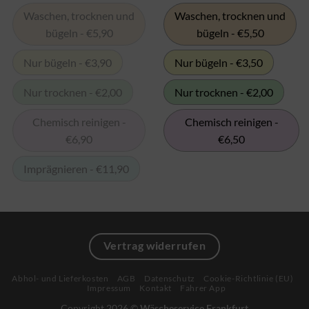
können
können
Waschen, trocknen und
Waschen, trocknen und
auf
auf
bügeln - €5,90
bügeln - €5,50
der
der
Produktseite
Produktseite
ausgewählt
ausgewählt
Nur bügeln - €3,90
Nur bügeln - €3,50
werden
werden
Nur trocknen - €2,00
Nur trocknen - €2,00
Chemisch reinigen -
Chemisch reinigen -
€6,90
€6,50
Imprägnieren - €11,90
Vertrag widerrufen
Abhol- und Lieferkosten
AGB
Datenschutz
Cookie-Richtlinie (EU)
Impressum
Kontakt
Fahrer App
Copyright 2026 ©
Wäscheservice Frankfurt