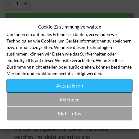
Pullover (Wolle / Seide / Kaschmir / Angora) Handwäsche, gehängt M
In den Wäschekorb
Cookie-Zustimmung verwalten
Um Ihnen ein optimales Erlebnis zu bieten, verwenden wir
Artikelnummer:
cas-pull-2005
Technologien wie Cookies, um Geräteinformationen zu speichern
bzw. darauf zuzugreifen. Wenn Sie diesen Technologien
Kategorie:
Casual-Kleidung
zustimmen, können wir Daten wie das Surfverhalten oder
eindeutige IDs auf dieser Website verarbeiten. Wenn Sie Ihre
Zustimmung nicht erteilen oder zurückziehen, können bestimmte
Merkmale und Funktionen beeinträchtigt werden.
Akzeptieren
Ablehnen
Beschreibung
Mehr Infos
Pullover handgewaschen (Seide / Cashmere)
waschen – gereinigt und getrocknet