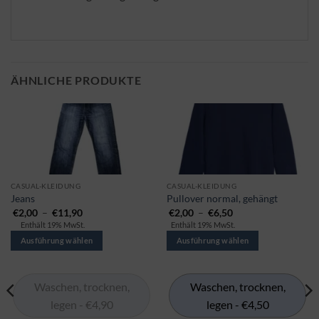
ÄHNLICHE PRODUKTE
Dieses
Dieses
CASUAL-KLEIDUNG
CASUAL-KLEIDUNG
Jeans
Pullover normal, gehängt
Produkt
Produkt
Preisspanne:
Preisspanne:
€
2,00
–
€
11,90
€
2,00
–
€
6,50
gibt
gibt
€2,00
€2,00
Enthält 19% MwSt.
Enthält 19% MwSt.
bis
bis
es
es
€11,90
€6,50
Ausführung wählen
Ausführung wählen
in
in
mehreren
mehreren
Varianten.
Varianten.
Waschen, trocknen,
Waschen, trocknen,
Die
Die
legen - €4,90
legen - €4,50
Optionen
Optionen