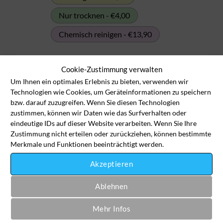
Nur trocknen - €4,00
Chemisch reinigen - €13,90
Smoking / Frack (Oberteil) Menge
Cookie-Zustimmung verwalten
Um Ihnen ein optimales Erlebnis zu bieten, verwenden wir
In den Wäschekorb
Technologien wie Cookies, um Geräteinformationen zu speichern
bzw. darauf zuzugreifen. Wenn Sie diesen Technologien
zustimmen, können wir Daten wie das Surfverhalten oder
eindeutige IDs auf dieser Website verarbeiten. Wenn Sie Ihre
Artikelnummer:
bu-smo-1009
Zustimmung nicht erteilen oder zurückziehen, können bestimmte
Kategorie:
Business-Kleidung
Merkmale und Funktionen beeinträchtigt werden.
Akzeptieren
Ablehnen
Mehr Infos