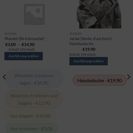
Dieses
Dieses
JACKEN
JACKEN
Jacke (Seide, Kaschmir)
Mantel (Strickmantel)
Produkt
Produkt
Handwäsche
Preisspanne:
€
3,00
–
€
14,90
gibt
gibt
€3,00
€
19,90
Enthält 19% MwSt.
bis
es
es
Enthält 19% MwSt.
€14,90
Ausführung wählen
in
in
Ausführung wählen
mehreren
mehreren
Varianten.
Varianten.
Waschen, trocknen,
Die
Die
Handwäsche - €19,90
legen - €10,90
Optionen
Optionen
können
können
Waschen, trocknen und
auf
auf
bügeln - €13,90
der
der
Produktseite
Produktseite
ausgewählt
ausgewählt
Nur bügeln - €10,90
werden
werden
Nur trocknen - €3,00