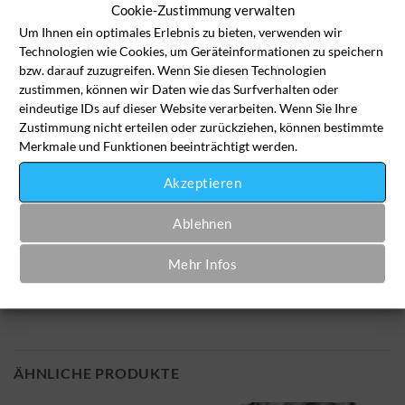
Cookie-Zustimmung verwalten
Chemisch reinigen - €11,90
Um Ihnen ein optimales Erlebnis zu bieten, verwenden wir
Technologien wie Cookies, um Geräteinformationen zu speichern
bzw. darauf zuzugreifen. Wenn Sie diesen Technologien
Strickjacke Menge
zustimmen, können wir Daten wie das Surfverhalten oder
eindeutige IDs auf dieser Website verarbeiten. Wenn Sie Ihre
Zustimmung nicht erteilen oder zurückziehen, können bestimmte
In den Wäschekorb
Merkmale und Funktionen beeinträchtigt werden.
Akzeptieren
Artikelnummer:
ja-jak-3003
Kategorie:
Jacken
Ablehnen
Mehr Infos
ÄHNLICHE PRODUKTE