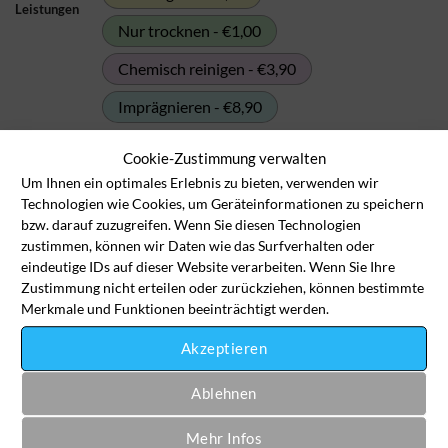
Leistungen
Nur trocknen - €1,00
Chemisch reinigen - €3,90
Imprägnieren - €8,90
Cookie-Zustimmung verwalten
Trikot, Laufshirt Menge
Um Ihnen ein optimales Erlebnis zu bieten, verwenden wir
Technologien wie Cookies, um Geräteinformationen zu speichern
In den Wäschekorb
bzw. darauf zuzugreifen. Wenn Sie diesen Technologien
zustimmen, können wir Daten wie das Surfverhalten oder
eindeutige IDs auf dieser Website verarbeiten. Wenn Sie Ihre
Artikelnummer:
fre-ti-5009
Zustimmung nicht erteilen oder zurückziehen, können bestimmte
Merkmale und Funktionen beeinträchtigt werden.
Kategorie:
Freizeitkleidung
Akzeptieren
Ablehnen
Mehr Infos