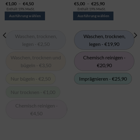
Preisspanne:
Preisspanne:
€
1,00
–
€
4,50
€
5,00
–
€
25,90
gibt
gibt
€1,00
€5,00
Enthält 19% MwSt.
Enthält 19% MwSt.
bis
bis
es
es
€4,50
€25,90
Ausführung wählen
Ausführung wählen
in
in
mehreren
mehreren
Varianten.
Varianten.
Waschen, trocknen,
Waschen, trocknen,
Die
Die
legen - €2,50
legen - €19,90
Optionen
Optionen
können
können
Waschen, trocknen und
Chemisch reinigen -
auf
auf
bügeln - €3,50
€20,90
der
der
Produktseite
Produktseite
ausgewählt
ausgewählt
Nur bügeln - €2,50
Imprägnieren - €25,90
werden
werden
Nur trocknen - €1,00
Chemisch reinigen -
€4,50