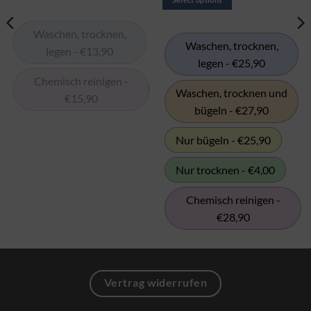
The
The
options
options
Waschen, trocknen,
may
may
Waschen, trocknen,
legen - €13,90
be
be
legen - €25,90
chosen
chosen
Chemisch reinigen -
on
on
Waschen, trocknen und
€15,90
the
the
bügeln - €27,90
product
product
page
page
Nur bügeln - €25,90
Nur trocknen - €4,00
Chemisch reinigen -
€28,90
Vertrag widerrufen