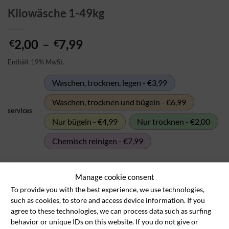
Kilowäsche 1-49kg
Preisspanne:
2,00
–
7,99
€
€
€2,00
Enthält 19% MwSt.
bis
€7,99
Waschen, trocknen, legen - €3,99
Waschen, trocknen und bügeln - €6,99
services
Nur bügeln - €4,99
Nur trocknen - €2,00
Chemisch reinigen - €7,99
Kilowäsche 1-49kg Menge
Manage cookie consent
To provide you with the best experience, we use technologies,
In den Wäschekorb
such as cookies, to store and access device information. If you
agree to these technologies, we can process data such as surfing
behavior or unique IDs on this website. If you do not give or