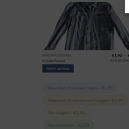
Preisspanne:
€
2,00
–
€
4,90
€
1,90
–
KINDERKLEIDUNG
This
€2,00
Kinderhemd
Enthält 19% MwSt.
Enthält 19%
product
bis
€4,90
Select options
has
multiple
variants.
 €2,90
Waschen, trocknen, legen - €1,90
The
options
eln - €3,90
Waschen, trocknen und bügeln - €3,90
may
be
Nur bügeln - €2,90
chosen
on
Nur trocknen - €2,00
the