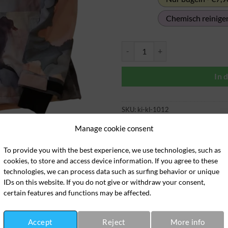
Chemisch reinigen
Kinderskijacke Menge
In 
SKU:
ki-kl-1012
Category:
Kinderkleidung
Manage cookie consent
To provide you with the best experience, we use technologies, such as
cookies, to store and access device information. If you agree to these
technologies, we can process data such as surfing behavior or unique
IDs on this website. If you do not give or withdraw your consent,
certain features and functions may be affected.
Accept
Reject
More info