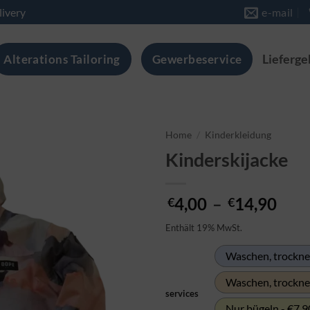
livery
e-mail
Alterations Tailoring
Gewerbeservice
Lieferge
Home
/
Kinderkleidung
Kinderskijacke
Pre
4,00
–
14,90
€
€
€4,
Enthält 19% MwSt.
bis
€14
Waschen, trocknen
Waschen, trockne
services
Nur bügeln - €7,9