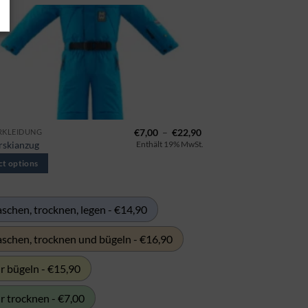
nne:
Preisspanne:
€
7,00
–
€
22,90
RKLEIDUNG
€7,00
rskianzug
Enthält 19% MwSt.
ct
bis
€22,90
ct options
le
ts.
schen, trocknen, legen - €14,90
ns
schen, trocknen und bügeln - €16,90
r bügeln - €15,90
n
r trocknen - €7,00