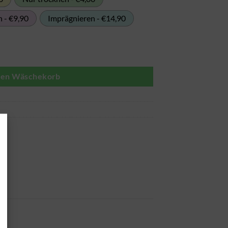
 - €9,90
Imprägnieren - €14,90
den Wäschekorb