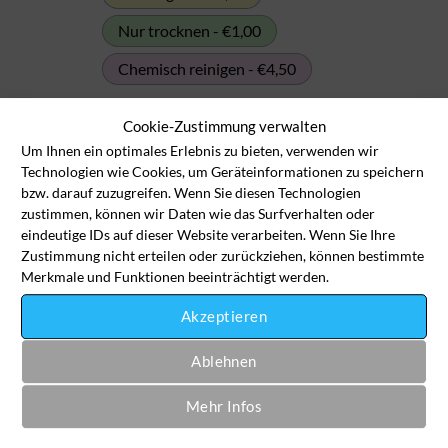
Nur trocknen - €1,00
Chemisch reinigen - €4,50
Handtuch groß (bis 2,5m Länge) Menge
Cookie-Zustimmung verwalten
Um Ihnen ein optimales Erlebnis zu bieten, verwenden wir
Technologien wie Cookies, um Geräteinformationen zu speichern
In den Wäschekorb
bzw. darauf zuzugreifen. Wenn Sie diesen Technologien
zustimmen, können wir Daten wie das Surfverhalten oder
eindeutige IDs auf dieser Website verarbeiten. Wenn Sie Ihre
Artikelnummer:
bea-ha-4020
Zustimmung nicht erteilen oder zurückziehen, können bestimmte
Merkmale und Funktionen beeinträchtigt werden.
Kategorie:
Bett / Bad / Küche
Akzeptieren
Ablehnen
Mehr Infos