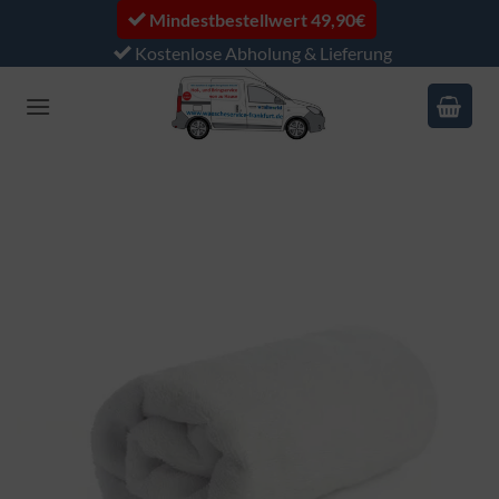
Zum
Mindestbestellwert 49,90€
Inhalt
Kostenlose Abholung & Lieferung
springen