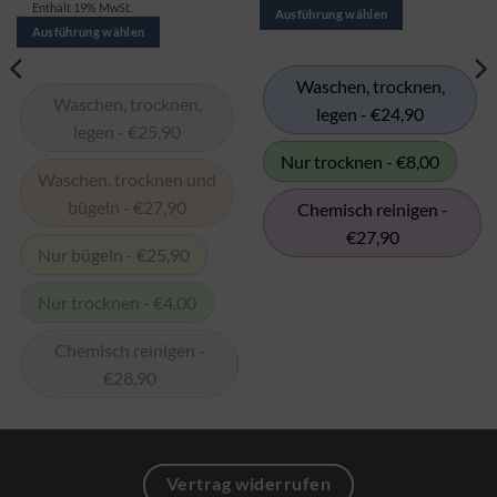
es
es
€4,00
Enthält 19% MwSt.
€27,90
Ausführung wählen
bis
in
in
€28,90
Ausführung wählen
mehreren
mehreren
Varianten.
Varianten.
Waschen, trocknen,
Die
Die
Waschen, trocknen,
legen - €24,90
Optionen
Optionen
legen - €25,90
können
können
Nur trocknen - €8,00
auf
auf
Waschen, trocknen und
der
der
bügeln - €27,90
Chemisch reinigen -
Produktseite
Produktseite
ausgewählt
ausgewählt
€27,90
Nur bügeln - €25,90
werden
werden
Nur trocknen - €4,00
Chemisch reinigen -
€28,90
Vertrag widerrufen