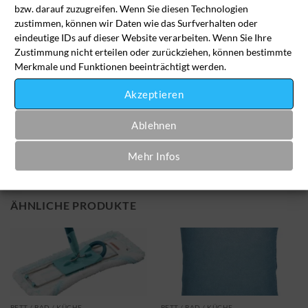
bzw. darauf zuzugreifen. Wenn Sie diesen Technologien
In den Wäschekorb
zustimmen, können wir Daten wie das Surfverhalten oder
eindeutige IDs auf dieser Website verarbeiten. Wenn Sie Ihre
Zustimmung nicht erteilen oder zurückziehen, können bestimmte
Merkmale und Funktionen beeinträchtigt werden.
Artikelnummer:
bea-be-4020
Kategorie:
Bett / Bad / Küche
Akzeptieren
Ablehnen
Mehr Infos
ÄHNLICHE PRODUKTE
BETT / BAD / KÜCHE
BETT / BAD / KÜCHE