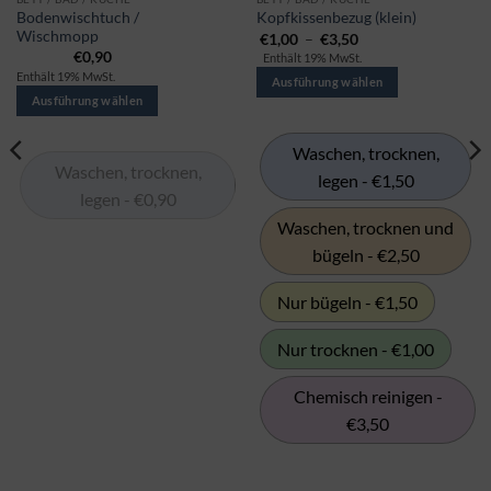
Dieses
Dieses
Bodenwischtuch /
Kopfkissenbezug (klein)
Produkt
Produkt
Wischmopp
Preisspanne:
€
1,00
–
€
3,50
gibt
gibt
€1,00
€
0,90
Enthält 19% MwSt.
bis
es
es
Enthält 19% MwSt.
€3,50
Ausführung wählen
in
in
Ausführung wählen
mehreren
mehreren
Varianten.
Varianten.
Waschen, trocknen,
Die
Die
Waschen, trocknen,
legen - €1,50
Optionen
Optionen
legen - €0,90
können
können
Waschen, trocknen und
auf
auf
bügeln - €2,50
der
der
Produktseite
Produktseite
ausgewählt
ausgewählt
Nur bügeln - €1,50
werden
werden
Nur trocknen - €1,00
Chemisch reinigen -
€3,50