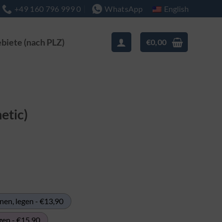
English
+49 160 796 999 0
WhatsApp
ebiete (nach PLZ)
€
0,00
etic)
isspanne:
00
,90
nen, legen - €13,90
gen - €15,90