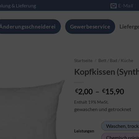
lung & Lieferung
E-Mail
Änderungsschneiderei
Gewerbeservice
Lieferg
Startseite
/
Bett / Bad / Küche
Kopfkissen (Synth
Pre
2,00
–
15,90
€
€
€2,
Enthält 19% MwSt.
bis
gewaschen und getrocknet
€15
Waschen, trock
Leistungen
Chemisch reini