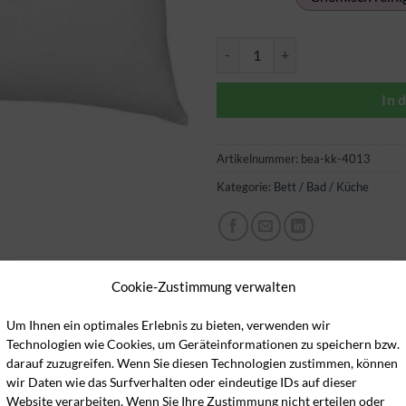
Kopfkissen (Synthetic) Menge
In 
Artikelnummer:
bea-kk-4013
Kategorie:
Bett / Bad / Küche
Cookie-Zustimmung verwalten
Um Ihnen ein optimales Erlebnis zu bieten, verwenden wir
Technologien wie Cookies, um Geräteinformationen zu speichern bzw.
darauf zuzugreifen. Wenn Sie diesen Technologien zustimmen, können
wir Daten wie das Surfverhalten oder eindeutige IDs auf dieser
Website verarbeiten. Wenn Sie Ihre Zustimmung nicht erteilen oder