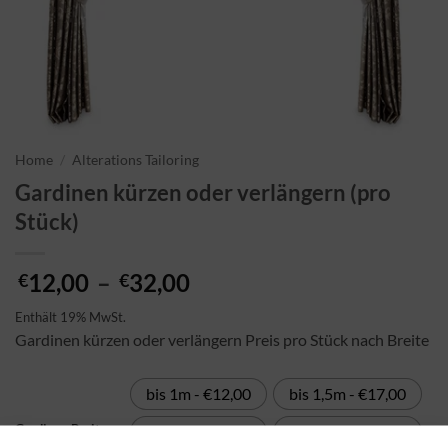
Home
/
Alterations Tailoring
Gardinen kürzen oder verlängern (pro
Stück)
Preisspanne:
12,00
–
32,00
€
€
€12,00
Enthält 19% MwSt.
bis
Gardinen kürzen oder verlängern Preis pro Stück nach Breite
€32,00
bis 1m - €12,00
bis 1,5m - €17,00
Gardinen Breite
bis 2m - €22,00
bis 2,5m - €27,00