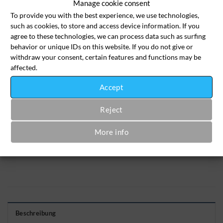
Manage cookie consent
bis 3m - €32,00
To provide you with the best experience, we use technologies,
such as cookies, to store and access device information. If you
agree to these technologies, we can process data such as surfing
Gardinen kürzen oder verlängern (pro Stück) Menge
behavior or unique IDs on this website. If you do not give or
withdraw your consent, certain features and functions may be
affected.
In den Wäschekorb
Accept
SKU:
aen-gar-2023
Reject
Category:
Alterations Tailoring
More info
Beschreibung